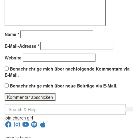
Name
*
E-Mail-Adresse
*
Website
Benachrichtige mich über nachfolgende Kommentare via
E-Mail.
Benachrichtige mich über neue Beiträge via E-Mail.
Search
for:
join church girl
Facebook
Instagram
YouTube
Spotify
Apple
keep in touch