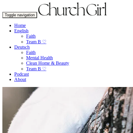
Toggle navigation
Home
English
Faith
Team B ♡
Deutsch
Faith
Mental Health
Clean Home & Beauty
Team B ♡
Podcast
About