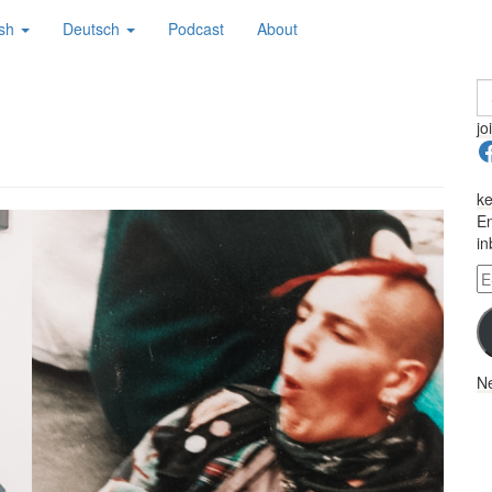
ish
Deutsch
Podcast
About
S
fo
jo
F
ke
En
in
E-
Ma
A
Ne