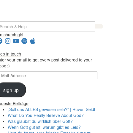
earch
r:
in church girl
acebook
Instagram
YouTube
Spotify
Apple
ep in touch
ter your email to get every post delivered to your
box :)
il-
dresse
sign up
ueste Beiträge
„Soll das ALLES gewesen sein?“ | Ruven Seidl
What Do You Really Believe About God?
Was glaubst du wirklich über Gott?
Wenn Gott gut ist, warum gibt es Leid?