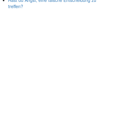
Hast du Angst, eine falsche Entscheidung zu
treffen?