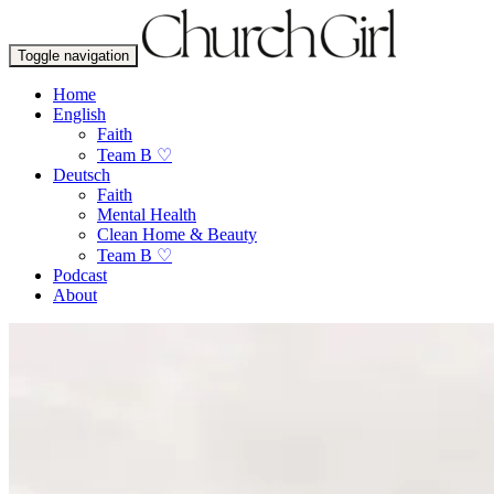
Toggle navigation
Home
English
Faith
Team B ♡
Deutsch
Faith
Mental Health
Clean Home & Beauty
Team B ♡
Podcast
About