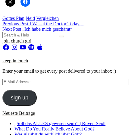
Gottes Plan
Neid
Vergleichen
Beitragsnavigation
Previous Post
I Was at the Doctor Today…
Next Post
„Ich habe mich geschämt“
Search
for:
join church girl
Facebook
Instagram
YouTube
Spotify
Apple
keep in touch
Enter your email to get every post delivered to your inbox :)
E-
Mail-
Adresse
sign up
Neueste Beiträge
„Soll das ALLES gewesen sein?“ | Ruven Seidl
What Do You Really Believe About God?
Was glaubst du wirklich über Gott?