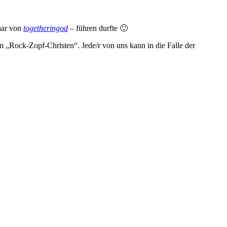
paar von
togetheringod
– führen durfte 🙂
 um „Rock-Zopf-Christen“. Jede/r von uns kann in die Falle der