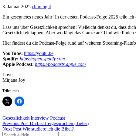
3. Januar 2025
churchgirl
Ein gesegnetes neues Jahr! In der ersten Podcast-Folge 2025 teile ic
Lass uns über Gesetzlichkeit sprechen! Vielleicht denkst du, dass dic
Gesetzlichkeit tappen. Aber wo fängt das Ganze an? Und wie finden w
Hier findest du die Podcast-Folge (und auf weiteren Streaming-Plattf
YouTube:
https://youtu.be
Spotify:
https://open.spotify.com
Apple Podcast:
https://podcasts.apple.com
Love,
Mirjana Joy
Teilen mit:
Gesetzlichkeit
Interview
Podcast
Beitragsnavigation
Previous Post
Du bist freigesprochen (Tiefer)
Next Post
Wie studiere ich die Bibel?
Search