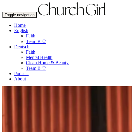
Toggle navigation
Home
English
Faith
Team B ♡
Deutsch
Faith
Mental Health
Clean Home & Beauty
Team B ♡
Podcast
About