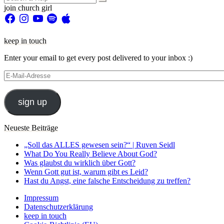
for:
join church girl
Facebook
Instagram
YouTube
Spotify
Apple
keep in touch
Enter your email to get every post delivered to your inbox :)
E-
Mail-
Adresse
sign up
Neueste Beiträge
„Soll das ALLES gewesen sein?“ | Ruven Seidl
What Do You Really Believe About God?
Was glaubst du wirklich über Gott?
Wenn Gott gut ist, warum gibt es Leid?
Hast du Angst, eine falsche Entscheidung zu treffen?
Impressum
Datenschutzerklärung
keep in touch