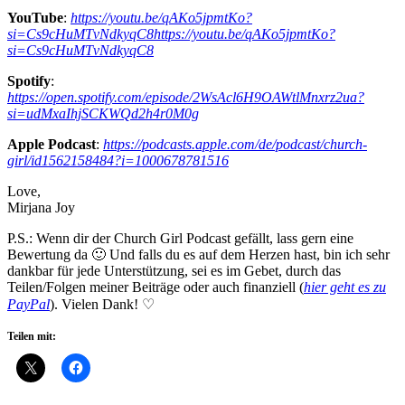
YouTube
:
https://youtu.be/qAKo5jpmtKo?
si=Cs9cHuMTvNdkyqC8https://youtu.be/qAKo5jpmtKo?
si=Cs9cHuMTvNdkyqC8
Spotify
:
https://open.spotify.com/episode/2WsAcl6H9OAWtlMnxrz2ua?
si=udMxaIhjSCKWQd2h4r0M0g
Apple Podcast
:
https://podcasts.apple.com/de/podcast/church-
girl/id1562158484?i=1000678781516
Love,
Mirjana Joy
P.S.: Wenn dir der Church Girl Podcast gefällt, lass gern eine
Bewertung da 🙂 Und falls du es auf dem Herzen hast, bin ich sehr
dankbar für jede Unterstützung, sei es im Gebet, durch das
Teilen/Folgen meiner Beiträge oder auch finanziell (
hier geht es zu
PayPal
). Vielen Dank! ♡
Teilen mit: