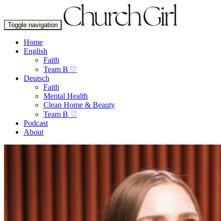
Toggle navigation
Home
English
Faith
Team B ♡
Deutsch
Faith
Mental Health
Clean Home & Beauty
Team B ♡
Podcast
About