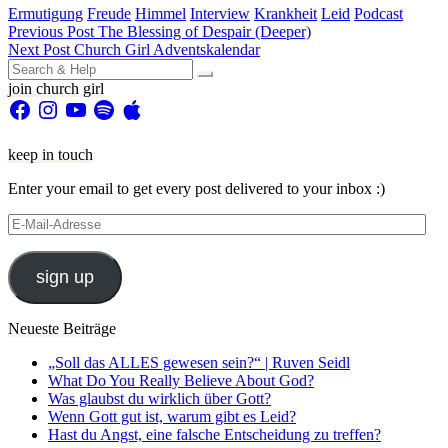
Ermutigung
Freude
Himmel
Interview
Krankheit
Leid
Podcast
Beitragsnavigation
Previous Post
The Blessing of Despair (Deeper)
Next Post
Church Girl Adventskalendar
Search
for:
join church girl
Facebook
Instagram
YouTube
Spotify
Apple
keep in touch
Enter your email to get every post delivered to your inbox :)
E-
Mail-
Adresse
sign up
Neueste Beiträge
„Soll das ALLES gewesen sein?“ | Ruven Seidl
What Do You Really Believe About God?
Was glaubst du wirklich über Gott?
Wenn Gott gut ist, warum gibt es Leid?
Hast du Angst, eine falsche Entscheidung zu treffen?