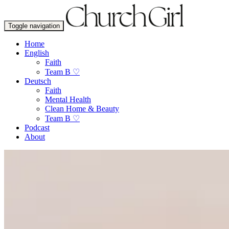
Toggle navigation
Home
English
Faith
Team B ♡
Deutsch
Faith
Mental Health
Clean Home & Beauty
Team B ♡
Podcast
About