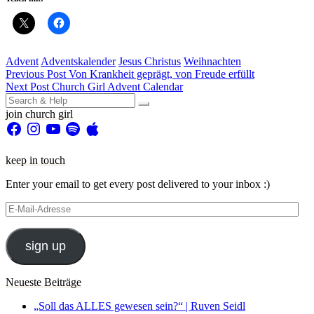
Advent
Adventskalender
Jesus Christus
Weihnachten
Beitragsnavigation
Previous Post
Von Krankheit geprägt, von Freude erfüllt
Next Post
Church Girl Advent Calendar
Search
for:
join church girl
Facebook
Instagram
YouTube
Spotify
Apple
keep in touch
Enter your email to get every post delivered to your inbox :)
E-
Mail-
Adresse
sign up
Neueste Beiträge
„Soll das ALLES gewesen sein?“ | Ruven Seidl