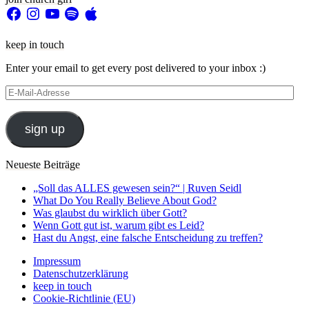
Facebook
Instagram
YouTube
Spotify
Apple
keep in touch
Enter your email to get every post delivered to your inbox :)
E-
Mail-
Adresse
sign up
Neueste Beiträge
„Soll das ALLES gewesen sein?“ | Ruven Seidl
What Do You Really Believe About God?
Was glaubst du wirklich über Gott?
Wenn Gott gut ist, warum gibt es Leid?
Hast du Angst, eine falsche Entscheidung zu treffen?
Impressum
Datenschutzerklärung
keep in touch
Cookie-Richtlinie (EU)