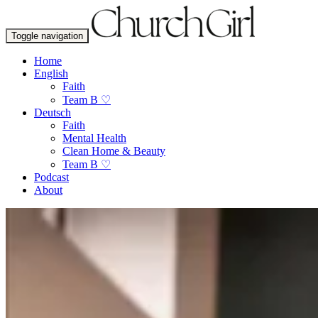
Toggle navigation
Home
English
Faith
Team B ♡
Deutsch
Faith
Mental Health
Clean Home & Beauty
Team B ♡
Podcast
About