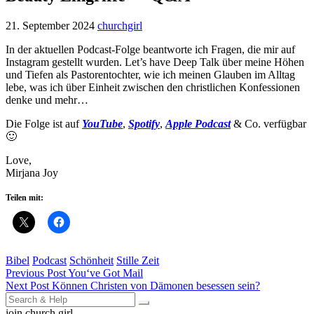
21. September 2024
churchgirl
In der aktuellen Podcast-Folge beantworte ich Fragen, die mir auf
Instagram gestellt wurden. Let’s have Deep Talk über meine Höhen
und Tiefen als Pastorentochter, wie ich meinen Glauben im Alltag
lebe, was ich über Einheit zwischen den christlichen Konfessionen
denke und mehr…
Die Folge ist auf
YouTube
,
Spotify
,
Apple Podcast
& Co. verfügbar
🙂
Love,
Mirjana Joy
Teilen mit:
Bibel
Podcast
Schönheit
Stille Zeit
Beitragsnavigation
Previous Post
You‘ve Got Mail
Next Post
Können Christen von Dämonen besessen sein?
Search
for:
join church girl