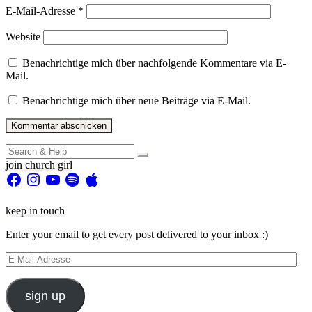
E-Mail-Adresse
*
Website
Benachrichtige mich über nachfolgende Kommentare via E-
Mail.
Benachrichtige mich über neue Beiträge via E-Mail.
Search
for:
join church girl
Facebook
Instagram
YouTube
Spotify
Apple
keep in touch
Enter your email to get every post delivered to your inbox :)
E-
Mail-
Adresse
sign up