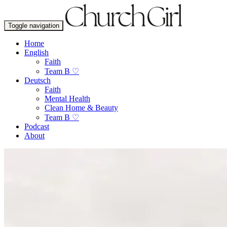
Toggle navigation
Home
English
Faith
Team B ♡
Deutsch
Faith
Mental Health
Clean Home & Beauty
Team B ♡
Podcast
About