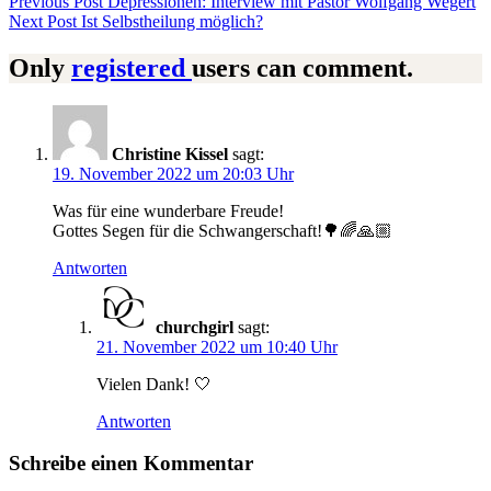
Beitragsnavigation
Previous Post
Depressionen: Interview mit Pastor Wolfgang Wegert
Next Post
Ist Selbstheilung möglich?
Only
registered
users can comment.
Christine Kissel
sagt:
19. November 2022 um 20:03 Uhr
Was für eine wunderbare Freude!
Gottes Segen für die Schwangerschaft!🌳🌈🙏🏼
Antworten
churchgirl
sagt:
21. November 2022 um 10:40 Uhr
Vielen Dank! 🤍
Antworten
Schreibe einen Kommentar