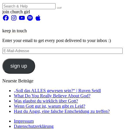
Search
for:
join church girl
Facebook
Instagram
YouTube
Spotify
Apple
keep in touch
Enter your email to get every post delivered to your inbox :)
E-
Mail-
Adresse
sign up
Neueste Beiträge
„Soll das ALLES gewesen sein?“ | Ruven Seidl
What Do You Really Believe About God?
Was glaubst du wirklich über Gott?
Wenn Gott gut ist, warum gibt es Leid?
Hast du Angst, eine falsche Entscheidung zu treffen?
Impressum
Datenschutzerklärung