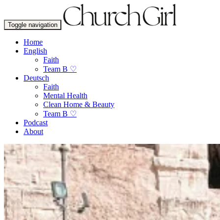
Toggle navigation
Home
English
Faith
Team B ♡
Deutsch
Faith
Mental Health
Clean Home & Beauty
Team B ♡
Podcast
About