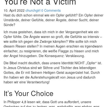
You’re Not a Victim
10. April 2022
churchgirl
0 Comments
Hast du dich schon einmal wie ein Opfer gefühlt? Ein Opfer deiner
Umstände, deiner Gefühle, deiner Ängste, deiner Sucht, deiner
Sünde?
Ich muss gestehen, dass ich mich in der Vergangenheit wie ein
Opfer fühlte. Die Ängste waren so groß, die Gefühle so intensiv –
wie sollte ich gegen die Zwänge kämpfen? Wie sollte ich mich
diesem Riesen stellen? In meinen Augen erschien es irgendwann
einfacher, zu resignieren, die weiße Flagge zu hissen und mich
der Angst hinzugeben. Die Konsequenz: Versklavung.
Die Bibel macht deutlich, dass unsere Identität NICHT „Opfer“ ist.
In Jesus Christus sind wir Söhne und Töchter des lebendigen
Gottes, die Er mit Seinem Heiligen Geist ausgerüstet hat. Durch
Ihn haben wir die Auferstehungskraft von Jesus und dadurch
haben wir eine Verantwortung!
It’s Your Choice
In Philipper 4,8 lesen wir, dass Gott uns auffordert, unsere
Gedanken auf das zu lenken, was
„wahrhaftig, was ehrbar, was