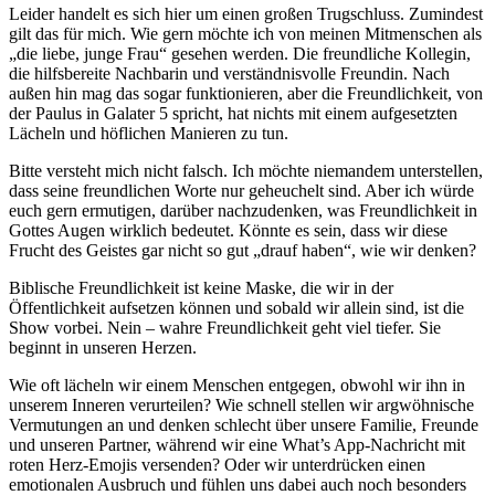
Leider handelt es sich hier um einen großen Trugschluss. Zumindest
gilt das für mich. Wie gern möchte ich von meinen Mitmenschen als
„die liebe, junge Frau“ gesehen werden. Die freundliche Kollegin,
die hilfsbereite Nachbarin und verständnisvolle Freundin. Nach
außen hin mag das sogar funktionieren, aber die Freundlichkeit, von
der Paulus in Galater 5 spricht, hat nichts mit einem aufgesetzten
Lächeln und höflichen Manieren zu tun.
Bitte versteht mich nicht falsch. Ich möchte niemandem unterstellen,
dass seine freundlichen Worte nur geheuchelt sind. Aber ich würde
euch gern ermutigen, darüber nachzudenken, was Freundlichkeit in
Gottes Augen wirklich bedeutet. Könnte es sein, dass wir diese
Frucht des Geistes gar nicht so gut „drauf haben“, wie wir denken?
Biblische Freundlichkeit ist keine Maske, die wir in der
Öffentlichkeit aufsetzen können und sobald wir allein sind, ist die
Show vorbei. Nein – wahre Freundlichkeit geht viel tiefer. Sie
beginnt in unseren Herzen.
Wie oft lächeln wir einem Menschen entgegen, obwohl wir ihn in
unserem Inneren verurteilen? Wie schnell stellen wir argwöhnische
Vermutungen an und denken schlecht über unsere Familie, Freunde
und unseren Partner, während wir eine What’s App-Nachricht mit
roten Herz-Emojis versenden? Oder wir unterdrücken einen
emotionalen Ausbruch und fühlen uns dabei auch noch besonders