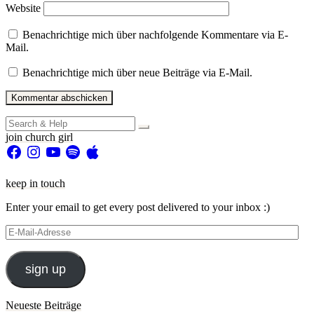
Website
Benachrichtige mich über nachfolgende Kommentare via E-
Mail.
Benachrichtige mich über neue Beiträge via E-Mail.
Search
for:
join church girl
Facebook
Instagram
YouTube
Spotify
Apple
keep in touch
Enter your email to get every post delivered to your inbox :)
E-
Mail-
Adresse
sign up
Neueste Beiträge