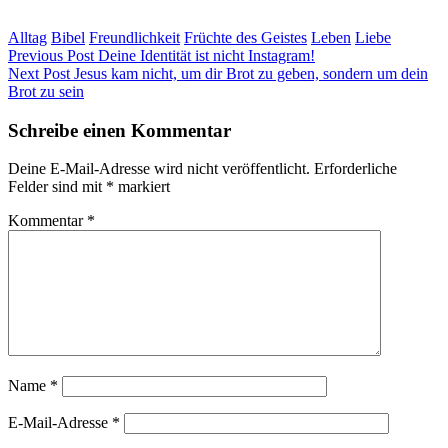
Alltag
Bibel
Freundlichkeit
Früchte des Geistes
Leben
Liebe
Beitragsnavigation
Previous Post
Deine Identität ist nicht Instagram!
Next Post
Jesus kam nicht, um dir Brot zu geben, sondern um dein
Brot zu sein
Schreibe einen Kommentar
Deine E-Mail-Adresse wird nicht veröffentlicht.
Erforderliche
Felder sind mit
*
markiert
Kommentar
*
Name
*
E-Mail-Adresse
*