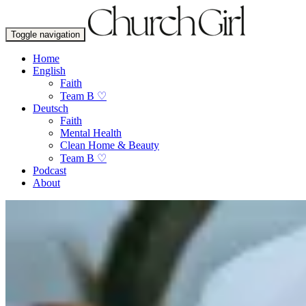
Toggle navigation
Home
English
Faith
Team B ♡
Deutsch
Faith
Mental Health
Clean Home & Beauty
Team B ♡
Podcast
About