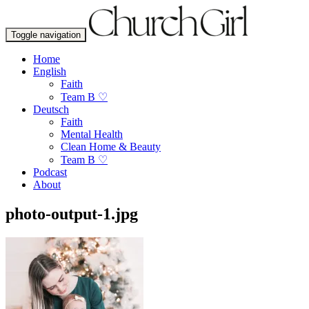
Toggle navigation
Home
English
Faith
Team B ♡
Deutsch
Faith
Mental Health
Clean Home & Beauty
Team B ♡
Podcast
About
photo-output-1.jpg