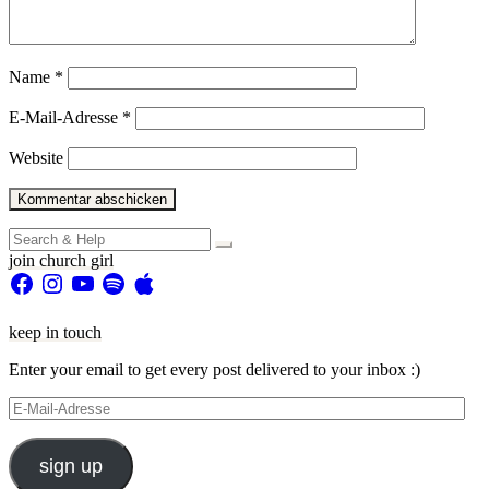
Name
*
E-Mail-Adresse
*
Website
Search
for:
join church girl
Facebook
Instagram
YouTube
Spotify
Apple
keep in touch
Enter your email to get every post delivered to your inbox :)
E-
Mail-
Adresse
sign up