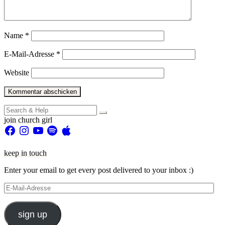
Name
*
E-Mail-Adresse
*
Website
Search
for:
join church girl
Facebook
Instagram
YouTube
Spotify
Apple
keep in touch
Enter your email to get every post delivered to your inbox :)
E-
Mail-
Adresse
sign up