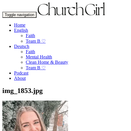
Toggle navigation
Home
English
Faith
Team B ♡
Deutsch
Faith
Mental Health
Clean Home & Beauty
Team B ♡
Podcast
About
img_1853.jpg