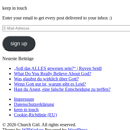
keep in touch
Enter your email to get every post delivered to your inbox :)
E-
Mail-
Adresse
sign up
Neueste Beiträge
„Soll das ALLES gewesen sein?“ | Ruven Seidl
What Do You Really Believe About God?
Was glaubst du wirklich über Gott?
Wenn Gott gut ist, warum gibt es Leid?
Hast du Angst, eine falsche Entscheidung zu treffen?
Impressum
Datenschutzerklärung
keep in touch
Cookie-Richtlinie (EU)
© 2026 Church Girl. All rights reserved.
Theme by
WPWarfare
Powered by
WordPress