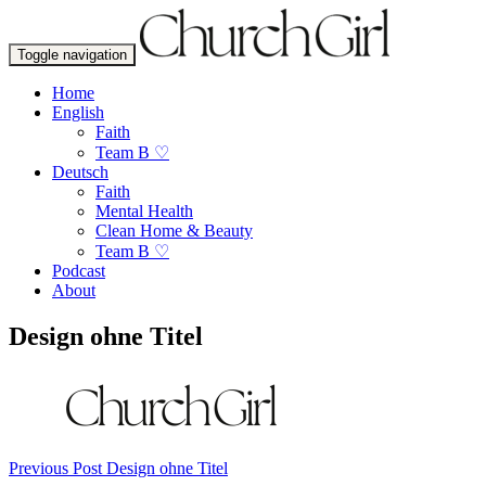
Toggle navigation
Home
English
Faith
Team B ♡
Deutsch
Faith
Mental Health
Clean Home & Beauty
Team B ♡
Podcast
About
Design ohne Titel
Beitragsnavigation
Previous Post
Design ohne Titel