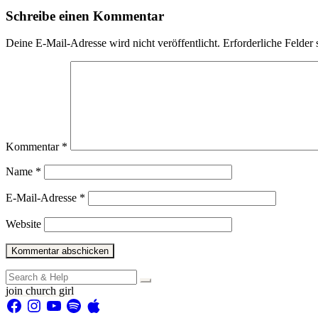
Schreibe einen Kommentar
Deine E-Mail-Adresse wird nicht veröffentlicht.
Erforderliche Felder 
Kommentar
*
Name
*
E-Mail-Adresse
*
Website
Search
for:
join church girl
Facebook
Instagram
YouTube
Spotify
Apple