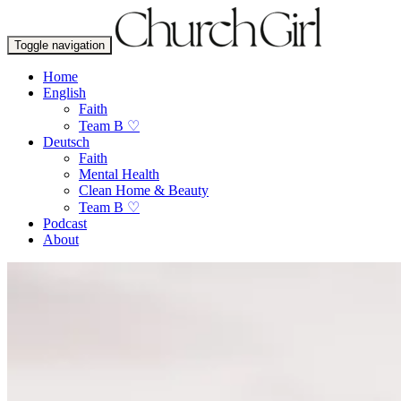
Toggle navigation
Home
English
Faith
Team B ♡
Deutsch
Faith
Mental Health
Clean Home & Beauty
Team B ♡
Podcast
About