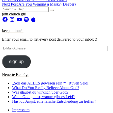
Beitragsnavigation
Next Post
Are You Wearing a Mask? (Deeper)
Search
for:
join church girl
Facebook
Instagram
YouTube
Spotify
Apple
keep in touch
Enter your email to get every post delivered to your inbox :)
E-
Mail-
Adresse
sign up
Neueste Beiträge
„Soll das ALLES gewesen sein?“ | Ruven Seidl
What Do You Really Believe About God?
Was glaubst du wirklich über Gott?
Wenn Gott gut ist, warum gibt es Leid?
Hast du Angst, eine falsche Entscheidung zu treffen?
Impressum