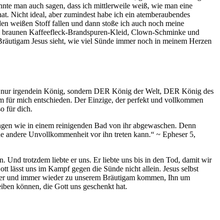
önnte man auch sagen, dass ich mittlerweile weiß, wie man eine
hat. Nicht ideal, aber zumindest habe ich ein atemberaubendes
f den weißen Stoff fallen und dann stoße ich auch noch meine
inem braunen Kaffeefleck-Brandspuren-Kleid, Clown-Schminke und
Bräutigam Jesus sieht, wie viel Sünde immer noch in meinem Herzen
cht nur irgendein König, sondern DER König der Welt, DER König des
am für mich entschieden. Der Einzige, der perfekt und vollkommen
o für dich.
lungen wie in einem reinigenden Bad von ihr abgewaschen. Denn
ne andere Unvollkommenheit vor ihn treten kann.“ ~ Epheser 5,
 Und trotzdem liebte er uns. Er liebte uns bis in den Tod, damit wir
t lässt uns im Kampf gegen die Sünde nicht allein. Jesus selbst
immer und immer wieder zu unserem Bräutigam kommen, Ihn um
eiben können, die Gott uns geschenkt hat.