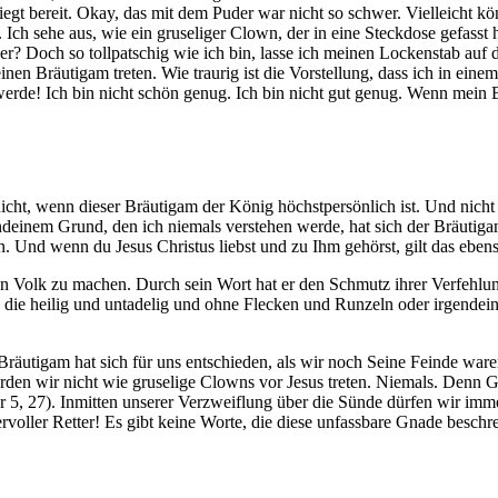
iegt bereit. Okay, das mit dem Puder war nicht so schwer. Vielleicht k
ch sehe aus, wie ein gruseliger Clown, der in eine Steckdose gefasst 
oder? Doch so tollpatschig wie ich bin, lasse ich meinen Lockenstab au
inen Bräutigam treten. Wie traurig ist die Vorstellung, dass ich in e
rde! Ich bin nicht schön genug. Ich bin nicht gut genug. Wenn mein 
nicht, wenn dieser Bräutigam der König höchstpersönlich ist. Und ni
endeinem Grund, den ich niemals verstehen werde, hat sich der Bräutig
n. Und wenn du Jesus Christus liebst und zu Ihm gehörst, gilt das ebens
igen Volk zu machen. Durch sein Wort hat er den Schmutz ihrer Verfeh
, die heilig und untadelig und ohne Flecken und Runzeln oder irgendei
äutigam hat sich für uns entschieden, als wir noch Seine Feinde waren.
en wir nicht wie gruselige Clowns vor Jesus treten. Niemals. Denn Got
r 5, 27). Inmitten unserer Verzweiflung über die Sünde dürfen wir 
voller Retter! Es gibt keine Worte, die diese unfassbare Gnade beschr