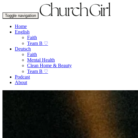
Toggle navigation
Home
English
Faith
Team B ♡
Deutsch
Faith
Mental Health
Clean Home & Beauty
Team B ♡
Podcast
About