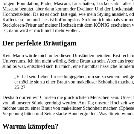
folgen. Foundation, Puder, Mascara, Lidschatten, Lockenstab – alles l
Mascara benutzt, aber dann kommt der Eyeliner. Und der Lockenstab. I
Hochzeitskleid. Da ist es doch fast egal, wie mein Styling aussieht, 
Kaffeetasse um und…es ist hoffnungslos. So kann ich niemals vor me
Steckdosen-Frisur auf meiner Hochzeit mit dem KÖNIG erscheinen we
ist, dann wird er mich nicht mehr wollen.
Der perfekte Bräutigam
Kein Mann würde mich unter diesen Umständen heiraten. Erst recht 
Universums. Ich bin nicht würdig, Seine Braut zu sein. Aber aus irg
sündlos war, entschied sich für mich, eine furchtbar hässliche Sünderi
„Er hat sein Leben für sie hingegeben, um sie zu seinem heil
er möchte sie zu einer Braut von makelloser Schönheit machen
25-27
Deshalb dürfen wir Christen die glücklichsten Menschen sein. Unser Br
von all unserer Sünde gereinigt werden. Am Tag unserer Hochzeit werd
möchte uns zu einer Braut von makelloser Schönheit machen (Ephese
Vergebung bitten und Seine starke Hand ergreifen. Was für ein wunder
Warum kämpfen?