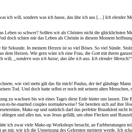
t, was ich will, sondern was ich hasse, das übe ich aus […] Ich elend
Leben so schwer? Sollten wir als Christen nicht die glücklichsten Men
. Und doch schien mir das Leben als Christin in diesem Moment hoffnun
e für Sekunde. In meinem Herzen ist so viel Böses. So viel Sünde. Sto
aus dem Herzen. Wie gern wäre ich eine Frau, die Gott mit ihrem ganze
ch will,
„sondern was ich hasse, das übe ich aus. Ich elender Mensch!
nete, wie viel mehr gilt das für mich! Paulus, der tief gläubige Mann G
einen Tod. Und doch hatte selbst er noch mit seinem alten Menschen, 
igung zu wachsen bis wir eines Tages diese Erde hinter uns lassen. Die B
on-to-be-married couples normalerweise? Sie bereiten sich auf ihre Ho
urtermine, Make-up und natürlich darf das perfekte Brautkleid nicht fe
ablegen und alles tun, was Jesus gefällt, um ohne Flecken und Runzeln
ätte ich zwar viele Make-up Workshops besucht, an Farbberatungen te
gt an mir, wie ich die Umsetzung des Gelernten meistern werde. Ich s