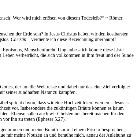
er Mensch! Wer wird mich erlösen von diesem Todesleib?“ ~ Römer
schen der Erde sein? In Jesus Christus haben wir den kostbarsten
gslos.
Christin
– verdiente ich diese Bezeichnung überhaupt?
lz, Egoismus, Menschenfurcht, Unglaube – ich könnte diese Liste
n Leben verherrlicht, die sich vollkommen in Ihm freut und der Sünde
“
ottes, der um die Welt reiste und dabei nur das eine Ziel verfolgte:
mit seiner sündhaften Natur zu kämpfen.
ibel spricht davon, dass wir eine Hochzeit feiern werden – Jesus ist
chzeit vor. Insbesondere die zukünftigen Bräute können es kaum
hlen. Ebenso sollen auch wir Christen uns bereit machen für den
 vor Ihn zu treten (Epheser 5,27).
ilgenommen und meine Brautfrisur mit einem Friseur besprochen,
chaue mir meine Notizen an und bemühe mich, genau der Anleitung zu