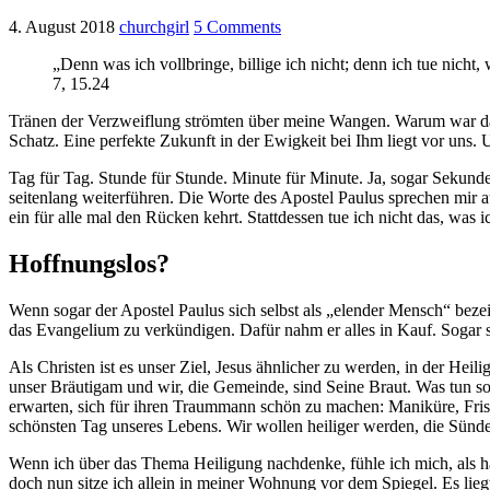
4. August 2018
churchgirl
5 Comments
„Denn was ich vollbringe, billige ich nicht; denn ich tue nich
7, 15.24
Tränen der Verzweiflung strömten über meine Wangen. Warum war das 
Schatz. Eine perfekte Zukunft in der Ewigkeit bei Ihm liegt vor uns
Tag für Tag. Stunde für Stunde. Minute für Minute. Ja, sogar Sekund
seitenlang weiterführen. Die Worte des Apostel Paulus sprechen mir 
ein für alle mal den Rücken kehrt. Stattdessen tue ich nicht das, was i
Hoffnungslos?
Wenn sogar der Apostel Paulus sich selbst als „elender Mensch“ bezeich
das Evangelium zu verkündigen. Dafür nahm er alles in Kauf. Sogar s
Als Christen ist es unser Ziel, Jesus ähnlicher zu werden, in der Heil
unser Bräutigam und wir, die Gemeinde, sind Seine Braut. Was tun so
erwarten, sich für ihren Traummann schön zu machen: Maniküre, Frise
schönsten Tag unseres Lebens. Wir wollen heiliger werden, die Sünde 
Wenn ich über das Thema Heiligung nachdenke, fühle ich mich, als h
doch nun sitze ich allein in meiner Wohnung vor dem Spiegel. Es lie