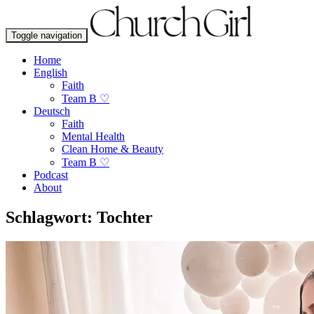
Toggle navigation
Home
English
Faith
Team B ♡
Deutsch
Faith
Mental Health
Clean Home & Beauty
Team B ♡
Podcast
About
Schlagwort:
Tochter