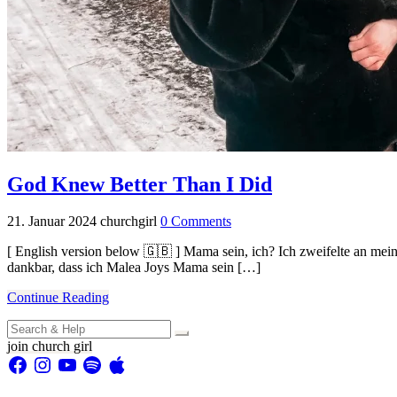
God Knew Better Than I Did
21. Januar 2024
churchgirl
0 Comments
[ English version below 🇬🇧 ] Mama sein, ich? Ich zweifelte an mei
dankbar, dass ich Malea Joys Mama sein […]
Continue Reading
Search
for:
join church girl
Facebook
Instagram
YouTube
Spotify
Apple