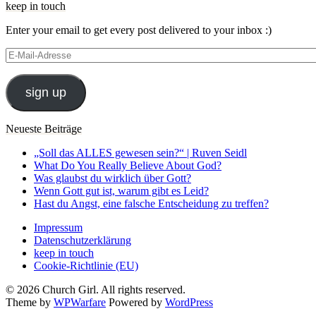
keep in touch
Enter your email to get every post delivered to your inbox :)
E-
Mail-
Adresse
sign up
Neueste Beiträge
„Soll das ALLES gewesen sein?“ | Ruven Seidl
What Do You Really Believe About God?
Was glaubst du wirklich über Gott?
Wenn Gott gut ist, warum gibt es Leid?
Hast du Angst, eine falsche Entscheidung zu treffen?
Impressum
Datenschutzerklärung
keep in touch
Cookie-Richtlinie (EU)
© 2026 Church Girl. All rights reserved.
Theme by
WPWarfare
Powered by
WordPress