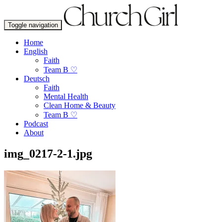
Toggle navigation
Home
English
Faith
Team B ♡
Deutsch
Faith
Mental Health
Clean Home & Beauty
Team B ♡
Podcast
About
img_0217-2-1.jpg