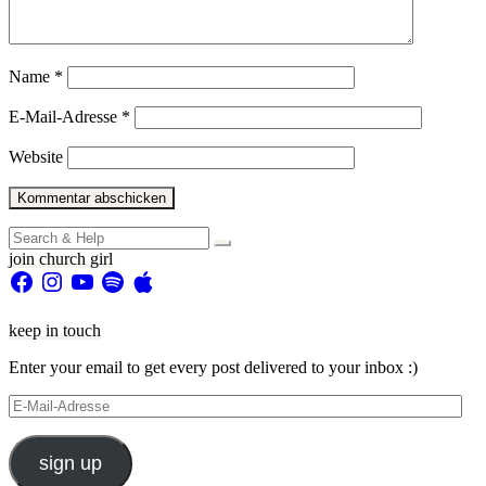
Name
*
E-Mail-Adresse
*
Website
Search
for:
join church girl
Facebook
Instagram
YouTube
Spotify
Apple
keep in touch
Enter your email to get every post delivered to your inbox :)
E-
Mail-
Adresse
sign up