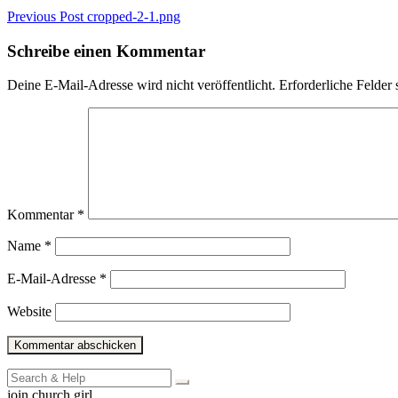
Beitragsnavigation
Previous Post
cropped-2-1.png
Schreibe einen Kommentar
Deine E-Mail-Adresse wird nicht veröffentlicht.
Erforderliche Felder 
Kommentar
*
Name
*
E-Mail-Adresse
*
Website
Search
for:
join church girl