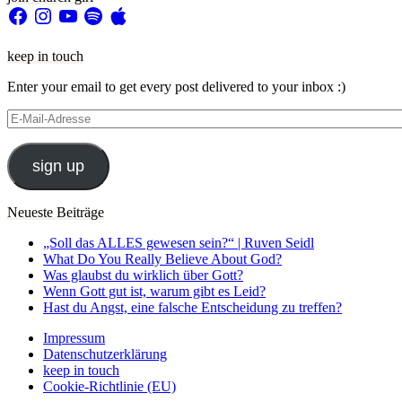
Facebook
Instagram
YouTube
Spotify
Apple
keep in touch
Enter your email to get every post delivered to your inbox :)
E-
Mail-
Adresse
sign up
Neueste Beiträge
„Soll das ALLES gewesen sein?“ | Ruven Seidl
What Do You Really Believe About God?
Was glaubst du wirklich über Gott?
Wenn Gott gut ist, warum gibt es Leid?
Hast du Angst, eine falsche Entscheidung zu treffen?
Impressum
Datenschutzerklärung
keep in touch
Cookie-Richtlinie (EU)