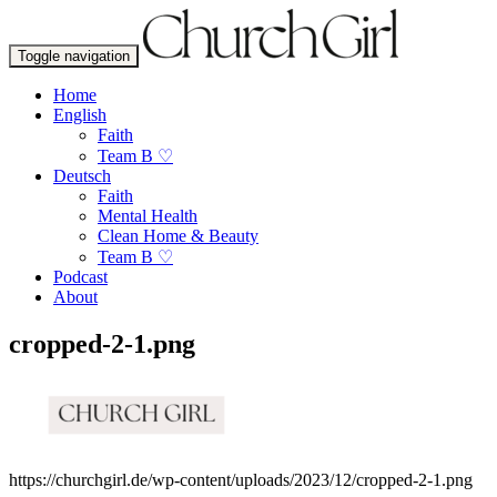
Toggle navigation
Home
English
Faith
Team B ♡
Deutsch
Faith
Mental Health
Clean Home & Beauty
Team B ♡
Podcast
About
cropped-2-1.png
https://churchgirl.de/wp-content/uploads/2023/12/cropped-2-1.png