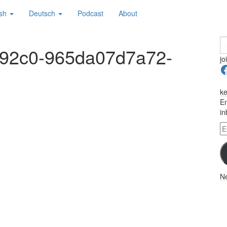
ish
Deutsch
Podcast
About
S
-92c0-965da07d7a72-
fo
jo
F
ke
En
in
E-
Ma
A
Ne