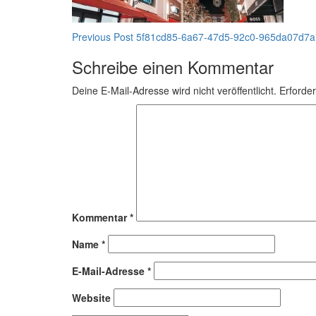
Beitragsnavigation
Previous Post
5f81cd85-6a67-47d5-92c0-965da07d7a7
Schreibe einen Kommentar
Deine E-Mail-Adresse wird nicht veröffentlicht.
Erforder
Kommentar
*
Name
*
E-Mail-Adresse
*
Website