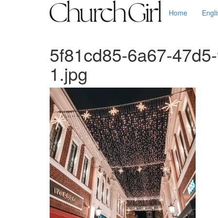
Home
Engl
5f81cd85-6a67-47d5
1.jpg