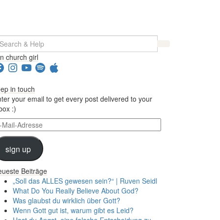
earch
r:
in church girl
acebook
Instagram
YouTube
Spotify
Apple
ep in touch
ter your email to get every post delivered to your
box :)
il-
dresse
sign up
ueste Beiträge
„Soll das ALLES gewesen sein?“ | Ruven Seidl
What Do You Really Believe About God?
Was glaubst du wirklich über Gott?
Wenn Gott gut ist, warum gibt es Leid?