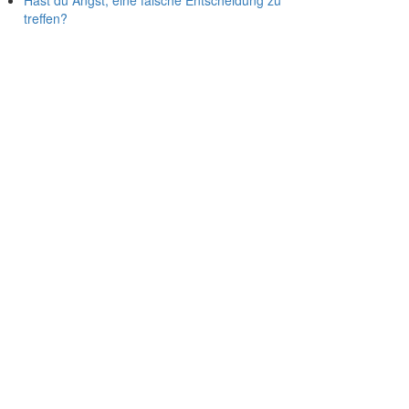
Hast du Angst, eine falsche Entscheidung zu
treffen?