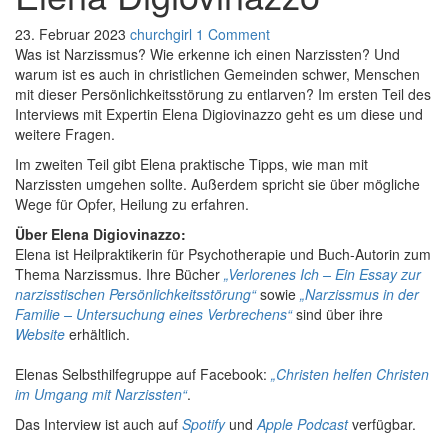
23. Februar 2023
churchgirl
1 Comment
Was ist Narzissmus? Wie erkenne ich einen Narzissten? Und
warum ist es auch in christlichen Gemeinden schwer, Menschen
mit dieser Persönlichkeitsstörung zu entlarven? Im ersten Teil des
Interviews mit Expertin Elena Digiovinazzo geht es um diese und
weitere Fragen.
Im zweiten Teil gibt Elena praktische Tipps, wie man mit
Narzissten umgehen sollte. Außerdem spricht sie über mögliche
Wege für Opfer, Heilung zu erfahren.
Über Elena Digiovinazzo:
Elena ist Heilpraktikerin für Psychotherapie und Buch-Autorin zum
Thema Narzissmus. Ihre Bücher
„Verlorenes Ich – Ein Essay zur
narzisstischen Persönlichkeitsstörung“
sowie
„Narzissmus in der
Familie – Untersuchung eines Verbrechens“
sind über ihre
Website
erhältlich.
Elenas Selbsthilfegruppe auf Facebook:
„Christen helfen Christen
im Umgang mit Narzissten“
.
Das Interview ist auch auf
Spotify
und
Apple Podcast
verfügbar.