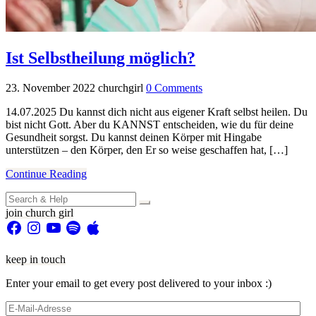
Ist Selbstheilung möglich?
23. November 2022
churchgirl
0 Comments
14.07.2025 Du kannst dich nicht aus eigener Kraft selbst heilen. Du
bist nicht Gott. Aber du KANNST entscheiden, wie du für deine
Gesundheit sorgst. Du kannst deinen Körper mit Hingabe
unterstützen – den Körper, den Er so weise geschaffen hat, […]
Continue Reading
Search
for:
join church girl
Facebook
Instagram
YouTube
Spotify
Apple
keep in touch
Enter your email to get every post delivered to your inbox :)
E-