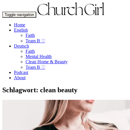
Toggle navigation
Home
English
Faith
Team B ♡
Deutsch
Faith
Mental Health
Clean Home & Beauty
Team B ♡
Podcast
About
Schlagwort:
clean beauty